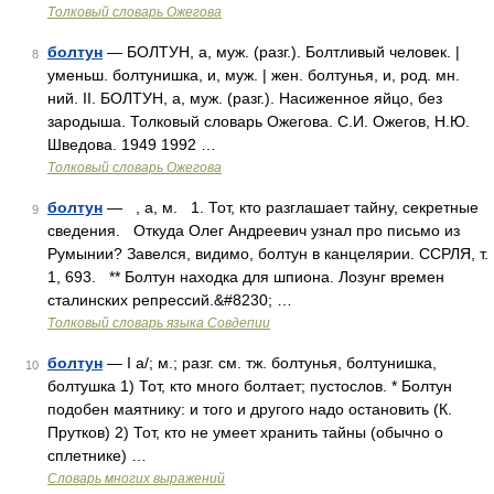
Толковый словарь Ожегова
болтун
— БОЛТУН, а, муж. (разг.). Болтливый человек. |
8
уменьш. болтунишка, и, муж. | жен. болтунья, и, род. мн.
ний. II. БОЛТУН, а, муж. (разг.). Насиженное яйцо, без
зародыша. Толковый словарь Ожегова. С.И. Ожегов, Н.Ю.
Шведова. 1949 1992 …
Толковый словарь Ожегова
болтун
— , а, м. 1. Тот, кто разглашает тайну, секретные
9
сведения. Откуда Олег Андреевич узнал про письмо из
Румынии? Завелся, видимо, болтун в канцелярии. ССРЛЯ, т.
1, 693. ** Болтун находка для шпиона. Лозунг времен
сталинских репрессий.&#8230; …
Толковый словарь языка Совдепии
болтун
— I а/; м.; разг. см. тж. болтунья, болтунишка,
10
болтушка 1) Тот, кто много болтает; пустослов. * Болтун
подобен маятнику: и того и другого надо остановить (К.
Прутков) 2) Тот, кто не умеет хранить тайны (обычно о
сплетнике) …
Словарь многих выражений