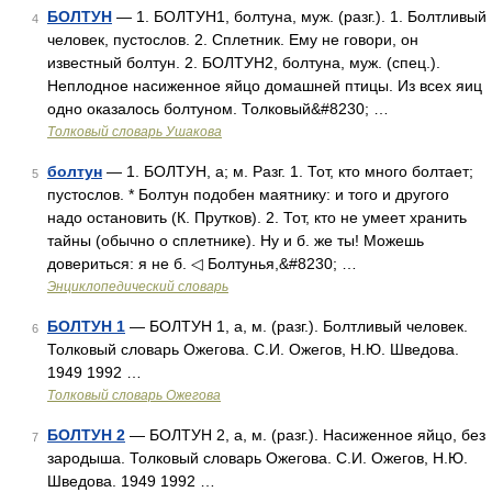
БОЛТУН
— 1. БОЛТУН1, болтуна, муж. (разг.). 1. Болтливый
4
человек, пустослов. 2. Сплетник. Ему не говори, он
известный болтун. 2. БОЛТУН2, болтуна, муж. (спец.).
Неплодное насиженное яйцо домашней птицы. Из всех яиц
одно оказалось болтуном. Толковый&#8230; …
Толковый словарь Ушакова
болтун
— 1. БОЛТУН, а; м. Разг. 1. Тот, кто много болтает;
5
пустослов. * Болтун подобен маятнику: и того и другого
надо остановить (К. Прутков). 2. Тот, кто не умеет хранить
тайны (обычно о сплетнике). Ну и б. же ты! Можешь
довериться: я не б. ◁ Болтунья,&#8230; …
Энциклопедический словарь
БОЛТУН 1
— БОЛТУН 1, а, м. (разг.). Болтливый человек.
6
Толковый словарь Ожегова. С.И. Ожегов, Н.Ю. Шведова.
1949 1992 …
Толковый словарь Ожегова
БОЛТУН 2
— БОЛТУН 2, а, м. (разг.). Насиженное яйцо, без
7
зародыша. Толковый словарь Ожегова. С.И. Ожегов, Н.Ю.
Шведова. 1949 1992 …