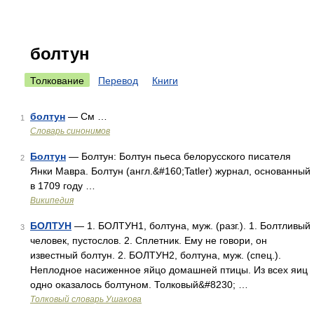
болтун
Толкование
Перевод
Книги
болтун
— См …
1
Словарь синонимов
Болтун
— Болтун: Болтун пьеса белорусского писателя
2
Янки Мавра. Болтун (англ.&#160;Tatler) журнал, основанный
в 1709 году …
Википедия
БОЛТУН
— 1. БОЛТУН1, болтуна, муж. (разг.). 1. Болтливый
3
человек, пустослов. 2. Сплетник. Ему не говори, он
известный болтун. 2. БОЛТУН2, болтуна, муж. (спец.).
Неплодное насиженное яйцо домашней птицы. Из всех яиц
одно оказалось болтуном. Толковый&#8230; …
Толковый словарь Ушакова